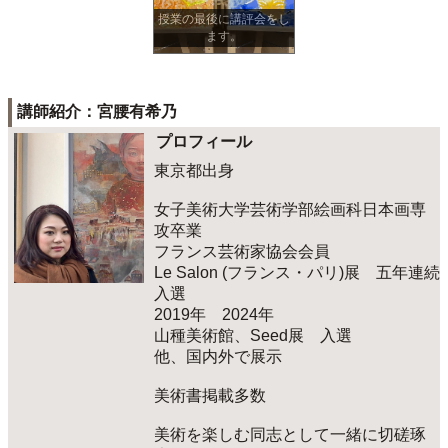
授業の最後に講評会をし
ます。
講師紹介：宮腰有希乃
プロフィール
東京都出身
女子美術大学芸術学部絵画科日本画専
攻卒業
フランス芸術家協会会員
Le Salon (フランス・パリ)展 五年連続
入選
2019年 2024年
山種美術館、Seed展 入選
他、国内外で展示
美術書掲載多数
美術を楽しむ同志として一緒に切磋琢