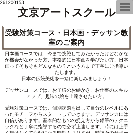
261200153
T
文京アートスクール
o
g
g
l
e
受験対策コース・日本画・デッサン教
n
a
室のご案内
v
i
g
日本画コースでは、今まで挑戦してみたかったけどなかな
a
t
か機会がなかった方、本格的に日本画を学びたい方、日本
i
画ってそもそもどんなもの？という方まで丁寧にご指導い
o
たします。
n
日本の伝統美術を一緒に楽しみましょう！
デッサンコースでは、お子様のお絵かき、お仕事のスキル
アップ、趣味の絵を上達させたい方。
受験対策コースでは、個別課題を出して自分のレベルにあ
ったモチーフからスタートしていきます。デッサン力には
自信があります。基本的なものの捉え方から鉛筆のテクニ
ックなど丁寧に指導するので必ず上達します。時には上手
く描けなくて心配になる時期もありすが、精神面のサポー